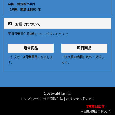
全国一律送料250円
（沖縄、離島は1800円）
today
お届けについて
平日営業日午前9時
までにご注文いただくと
通常商品
即日商品
ご注文から
3営業日目
に発送しま
ご注文日の当日
に制作・発送し
す。
ます。
1.023world Up-T店
トップページ
|
特定商取引法
|
オリジナルTシャツ
3営業日出荷
本日
8月9日
ご購入で