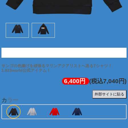
珊瑚色管理ジップアップパーカー (前面:白文字/背面:ロゴ)
サンゴの色揚げを頑張るマリンアクアリストへ送るTシャツ！
1.023world公式アイテム！
6,400円
(税込7,040円)
外部サイトに貼る
カラー