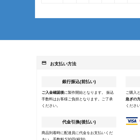
payment
お支払い方法
銀行振込(前払い)
ご入金確認後
に製作開始となります。 振込
ご購入
手数料はお客様ご負担となります。ご了承
急ぎの
ください。
くださ
代金引換(後払い)
商品到着時に配達員に代金をお支払いくだ
さい。手数料:530円(税別)