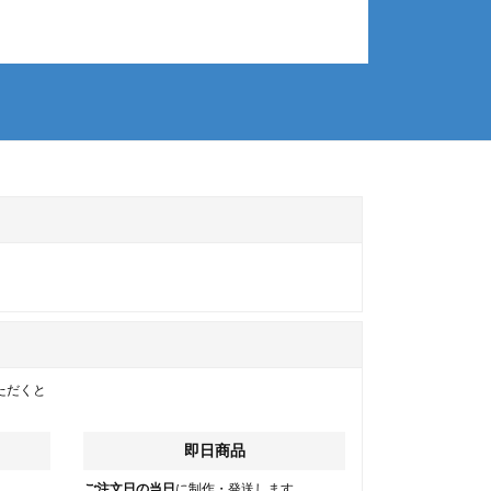
ただくと
即日商品
。
ご注文日の当日
に制作・発送します。