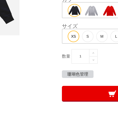
サイズ
数量
珊瑚色管理