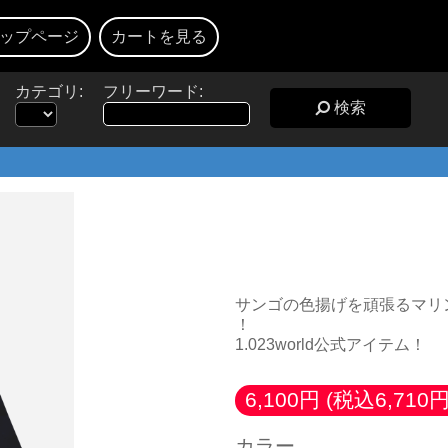
ップページ
カートを見る
カテゴリ:
フリーワード:
検索
珊瑚色管理ジップア
サンゴの色揚げを頑張るマリ
！
1.023world公式アイテム！
6,100円
(税込6,710円
カラー