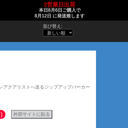
3営業日出荷
本日
8月6日
ご購入で
8月12日
に発送致します
並び替え:
ップパーカー (両面:白文字)
ンアクアリストへ送るジップアップパーカー
)
外部サイトに貼る