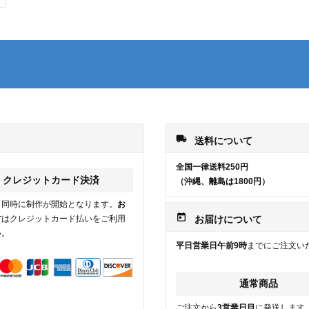
local_shipping
送料について
全国一律送料250円
クレジットカード決済
（沖縄、離島は1800円）
と同時に制作が開始となります。
お
today
方
はクレジットカード払いをご利用
お届けについて
い。
平日営業日午前9時
までにご注文い
通常商品
ご注文から
3営業日目
に発送します