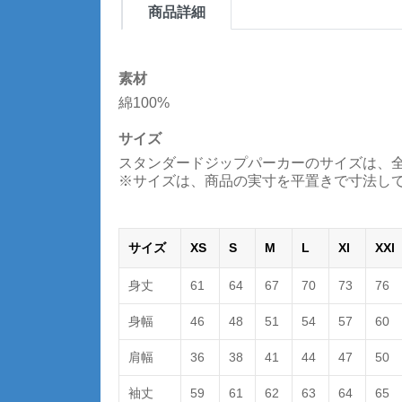
商品詳細
素材
綿100%
サイズ
スタンダードジップパーカーのサイズは、全6
※サイズは、商品の実寸を平置きで寸法してお
サイズ
XS
S
M
L
Xl
XXl
身丈
61
64
67
70
73
76
身幅
46
48
51
54
57
60
肩幅
36
38
41
44
47
50
袖丈
59
61
62
63
64
65