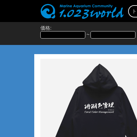
ト
価格:
~