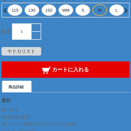
数量
ヤドカリスト
カートに入れる
商品詳細
素材
綿100％
285g/m2 裏毛
杢グレー : 綿90% ポリエステル10%