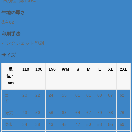
その他 : 綿100%
生地の厚さ
8.4 oz
印刷手法
インクジェット印刷
サイズ
単
110
130
150
WM
S
M
L
XL
2XL
位：
cm
コー
20
22
24
53
01
01
03
07
62
ド
身丈
43
50
56
63
64
67
70
73
76
身巾
34
38
43
45
47
50
53
56
59