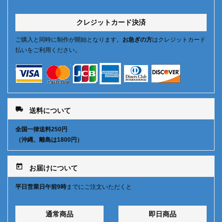
クレジットカード決済
ご購入と同時に制作が開始となります。
お急ぎの方
はクレジットカード
払いをご利用ください。
local_shipping
送料について
全国一律送料250円
（沖縄、離島は1800円）
today
お届けについて
平日営業日午前9時
までにご注文いただくと
通常商品
即日商品