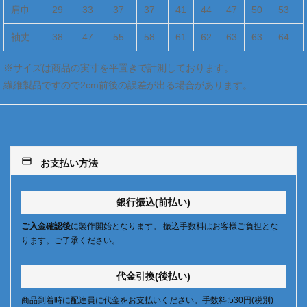
肩巾
29
33
37
37
41
44
47
50
53
袖丈
38
47
55
58
61
62
63
63
64
※サイズは商品の実寸を平置きで計測しております。
繊維製品ですので2cm前後の誤差が出る場合があります。
payment
お支払い方法
銀行振込(前払い)
ご入金確認後
に製作開始となります。 振込手数料はお客様ご負担とな
ります。ご了承ください。
代金引換(後払い)
商品到着時に配達員に代金をお支払いください。手数料:530円(税別)