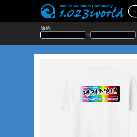
ト
価格:
~