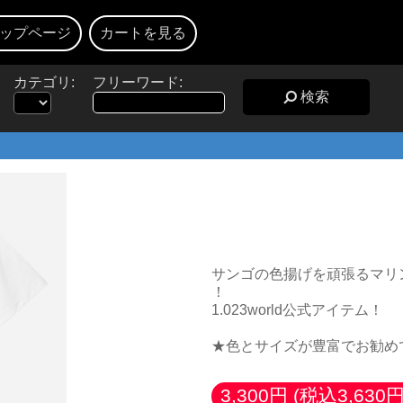
ップページ
カートを見る
カテゴリ:
フリーワード:
検索
★珊瑚色管理Tシャ
サンゴの色揚げを頑張るマリ
！
1.023world公式アイテム！
★色とサイズが豊富でお勧め
3,300円
(税込3,630円