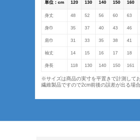
単位：cm
120
130
140
150
160
身丈
48
52
56
60
63
身巾
35
37
40
43
46
肩巾
31
33
35
38
41
袖丈
14
15
16
17
18
身長
118
130
140
150
161
※サイズは商品の実寸を平置きで計測して
繊維製品ですので2cm前後の誤差が出る場