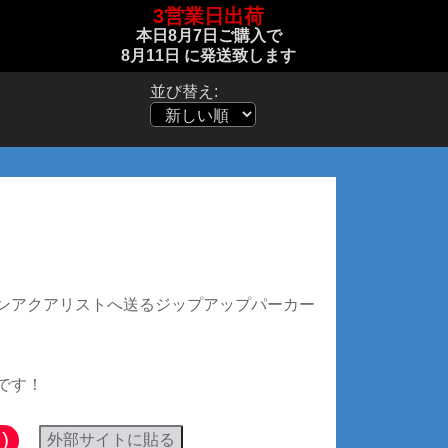
3営業日出荷
本日
8月7日
ご購入で
8月11日
に発送致します
並び替え:
ツ (前面:黒文字/背面:ロゴ)
ンアクアリストへ送るジップアップパーカー
です！
)
外部サイトに貼る