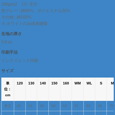
190g/m2 17/- 天竺
杢グレー : 綿80%、ポリエステル20%
その他 : 綿100%
※ ホワイトのみ綿糸縫製
生地の厚さ
5.6 oz
印刷手法
インクジェット印刷
サイズ
単
120
130
140
150
160
WM
WL
S
M
位：
cm
身丈
48
52
56
60
63
61
64
66
70