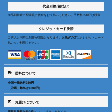
代金引換(後払い)
商品到着時に配達員に代金をお支払いください。手数料:530円(税別)
クレジットカード決済
ご購入と同時に制作が開始となります。
お急ぎの方
はクレジットカード
払いをご利用ください。
local_shipping
送料について
全国一律送料250円
（沖縄、離島は1800円）
today
お届けについて
平日営業日午前9時
までにご注文いただくと