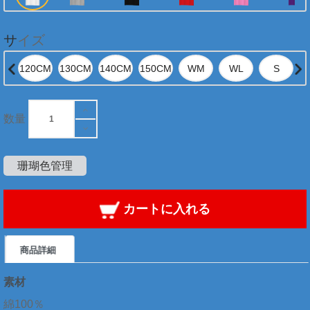
サイズ
数量
珊瑚色管理
カートに入れる
商品詳細
素材
綿100％