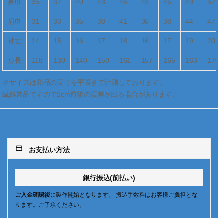
身巾
35
37
40
43
46
43
46
49
52
肩巾
31
33
35
38
41
36
38
44
47
袖丈
14
15
16
17
18
16
17
19
20
身長
118
130
140
150
161
157
165
163
17
※サイズは商品の実寸を平置きで計測しております。
繊維製品ですので2cm前後の誤差が出る場合があります。
payment
お支払い方法
銀行振込(前払い)
ご入金確認後
に製作開始となります。 振込手数料はお客様ご負担とな
ります。ご了承ください。