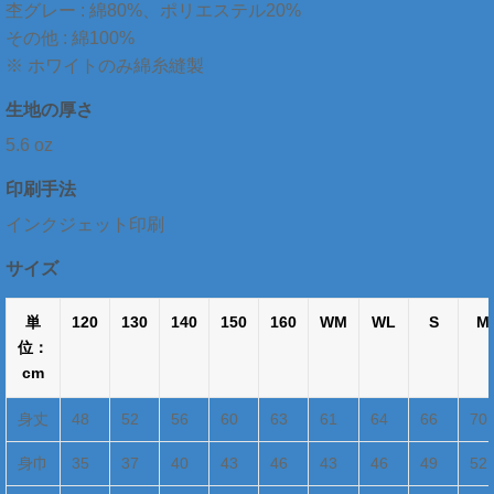
杢グレー : 綿80%、ポリエステル20%
その他 : 綿100%
※ ホワイトのみ綿糸縫製
生地の厚さ
5.6 oz
印刷手法
インクジェット印刷
サイズ
単
120
130
140
150
160
WM
WL
S
M
位：
cm
身丈
48
52
56
60
63
61
64
66
70
身巾
35
37
40
43
46
43
46
49
52