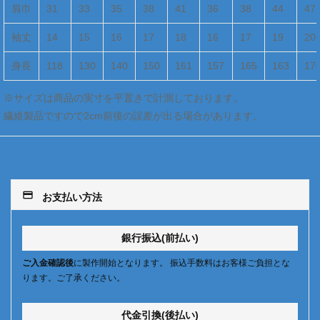
肩巾
31
33
35
38
41
36
38
44
47
袖丈
14
15
16
17
18
16
17
19
20
身長
118
130
140
150
161
157
165
163
17
※サイズは商品の実寸を平置きで計測しております。
繊維製品ですので2cm前後の誤差が出る場合があります。
payment
お支払い方法
銀行振込(前払い)
ご入金確認後
に製作開始となります。 振込手数料はお客様ご負担とな
ります。ご了承ください。
代金引換(後払い)