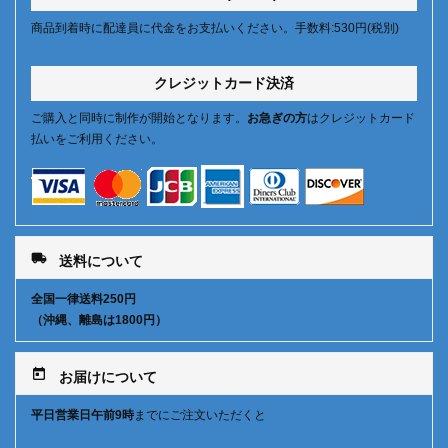
商品到着時に配達員に代金をお支払いください。手数料:530円(税別)
クレジットカード決済
ご購入と同時に制作が開始となります。
お急ぎの方
はクレジットカード
払いをご利用ください。
local_shipping
送料について
全国一律送料250円
（沖縄、離島は1800円）
today
お届けについて
平日営業日午前9時
までにご注文いただくと