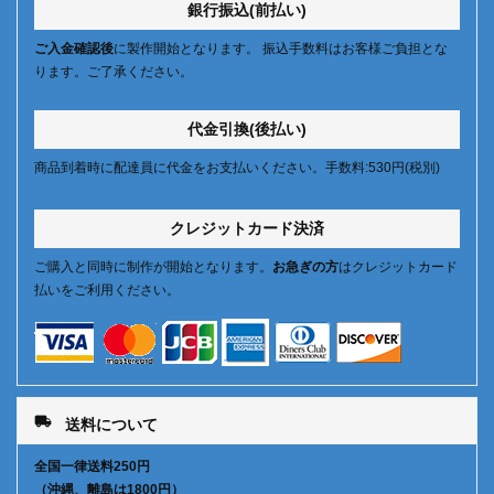
銀行振込(前払い)
ご入金確認後
に製作開始となります。 振込手数料はお客様ご負担とな
ります。ご了承ください。
代金引換(後払い)
商品到着時に配達員に代金をお支払いください。手数料:530円(税別)
クレジットカード決済
ご購入と同時に制作が開始となります。
お急ぎの方
はクレジットカード
払いをご利用ください。
local_shipping
送料について
全国一律送料250円
（沖縄、離島は1800円）