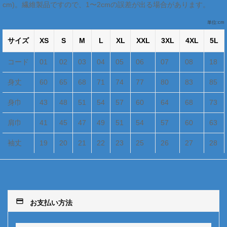
cm)。繊維製品ですので、1〜2cmの誤差が出る場合があります。
単位:cm
サイズ
XS
S
M
L
XL
XXL
3XL
4XL
5L
コード
01
02
03
04
05
06
07
08
18
身丈
60
65
68
71
74
77
80
83
85
身巾
43
48
51
54
57
60
64
68
73
肩巾
41
45
47
49
51
54
57
60
63
袖丈
19
20
21
22
23
25
26
27
28
payment
お支払い方法