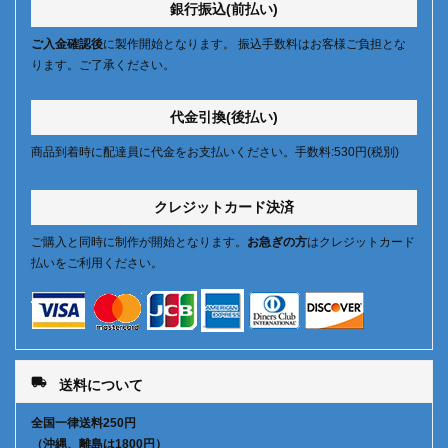
銀行振込(前払い)
ご入金確認後
に製作開始となります。 振込手数料はお客様ご負担とな
ります。ご了承ください。
代金引換(後払い)
商品到着時に配達員に代金をお支払いください。手数料:530円(税別)
クレジットカード決済
ご購入と同時に制作が開始となります。
お急ぎの方
はクレジットカード
払いをご利用ください。
local_shipping
送料について
全国一律送料250円
（沖縄、離島は1800円）