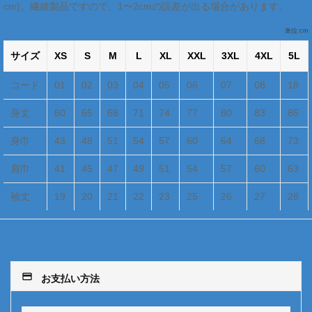
cm)。繊維製品ですので、1〜2cmの誤差が出る場合があります。
単位:cm
サイズ
XS
S
M
L
XL
XXL
3XL
4XL
5L
コード
01
02
03
04
05
06
07
08
18
身丈
60
65
68
71
74
77
80
83
85
身巾
43
48
51
54
57
60
64
68
73
肩巾
41
45
47
49
51
54
57
60
63
袖丈
19
20
21
22
23
25
26
27
28
payment
お支払い方法