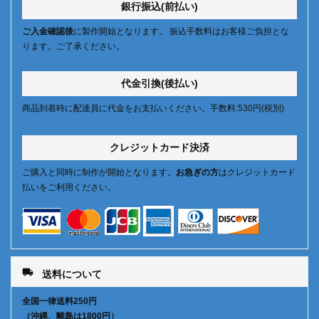
銀行振込(前払い)
ご入金確認後
に製作開始となります。 振込手数料はお客様ご負担とな
ります。ご了承ください。
代金引換(後払い)
商品到着時に配達員に代金をお支払いください。手数料:530円(税別)
クレジットカード決済
ご購入と同時に制作が開始となります。
お急ぎの方
はクレジットカード
払いをご利用ください。
local_shipping
送料について
全国一律送料250円
（沖縄、離島は1800円）