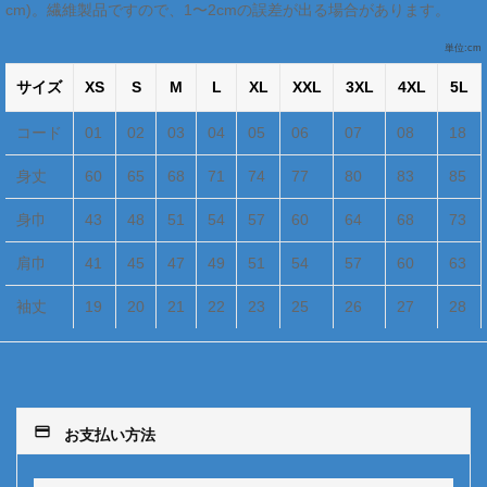
cm)。繊維製品ですので、1〜2cmの誤差が出る場合があります。
単位:cm
サイズ
XS
S
M
L
XL
XXL
3XL
4XL
5L
コード
01
02
03
04
05
06
07
08
18
身丈
60
65
68
71
74
77
80
83
85
身巾
43
48
51
54
57
60
64
68
73
肩巾
41
45
47
49
51
54
57
60
63
袖丈
19
20
21
22
23
25
26
27
28
payment
お支払い方法