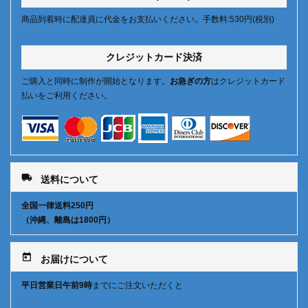
商品到着時に配達員に代金をお支払いください。手数料:530円(税別)
クレジットカード決済
ご購入と同時に制作が開始となります。
お急ぎの方
はクレジットカード
払いをご利用ください。
local_shipping
送料について
全国一律送料250円
（沖縄、離島は1800円）
today
お届けについて
平日営業日午前9時
までにご注文いただくと