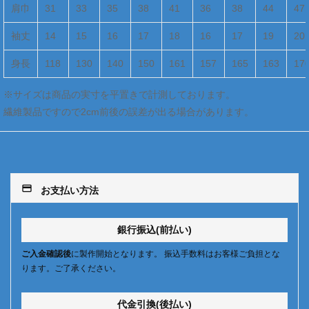
肩巾
31
33
35
38
41
36
38
44
47
袖丈
14
15
16
17
18
16
17
19
20
身長
118
130
140
150
161
157
165
163
17
※サイズは商品の実寸を平置きで計測しております。
繊維製品ですので2cm前後の誤差が出る場合があります。
payment
お支払い方法
銀行振込(前払い)
ご入金確認後
に製作開始となります。 振込手数料はお客様ご負担とな
ります。ご了承ください。
代金引換(後払い)