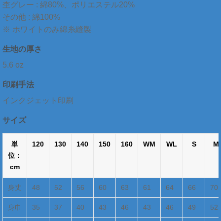
杢グレー : 綿80%、ポリエステル20%
その他 : 綿100%
※ ホワイトのみ綿糸縫製
生地の厚さ
5.6 oz
印刷手法
インクジェット印刷
サイズ
単
120
130
140
150
160
WM
WL
S
M
位：
cm
身丈
48
52
56
60
63
61
64
66
70
身巾
35
37
40
43
46
43
46
49
52