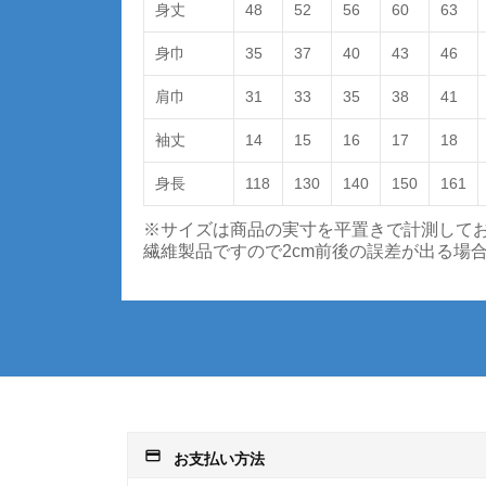
身丈
48
52
56
60
63
身巾
35
37
40
43
46
肩巾
31
33
35
38
41
袖丈
14
15
16
17
18
身長
118
130
140
150
161
※サイズは商品の実寸を平置きで計測して
繊維製品ですので2cm前後の誤差が出る場
payment
お支払い方法