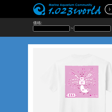
ト
価格:
~