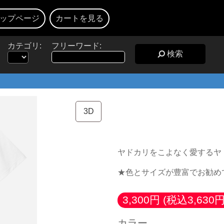
ップページ
カートを見る
カテゴリ:
フリーワード:
検索
★ヤドカリスト図
3D
ヤドカリをこよなく愛するヤ
★色とサイズが豊富でお勧め
3,300円
(税込3,630円
カラー