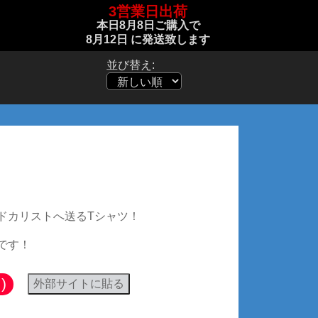
3営業日出荷
本日
8月8日
ご購入で
8月12日
に発送致します
並び替え:
解Tシャツ (両面:ピンク)
ドカリストへ送るTシャツ！
です！
)
外部サイトに貼る