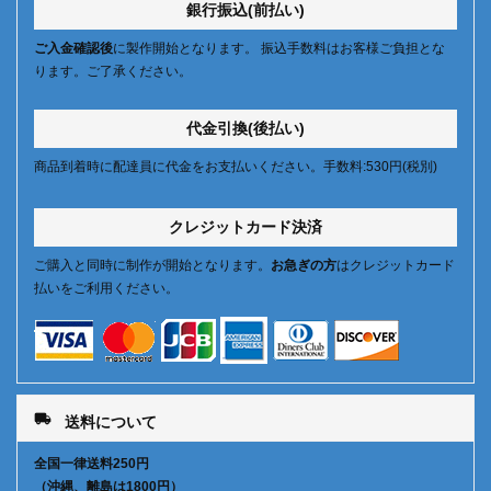
銀行振込(前払い)
ご入金確認後
に製作開始となります。 振込手数料はお客様ご負担とな
ります。ご了承ください。
代金引換(後払い)
商品到着時に配達員に代金をお支払いください。手数料:530円(税別)
クレジットカード決済
ご購入と同時に制作が開始となります。
お急ぎの方
はクレジットカード
払いをご利用ください。
local_shipping
送料について
全国一律送料250円
（沖縄、離島は1800円）