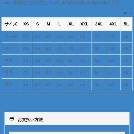
cm)。繊維製品ですので、1〜2cmの誤差が出る場合があります。
単位:cm
サイズ
XS
S
M
L
XL
XXL
3XL
4XL
5L
コード
01
02
03
04
05
06
07
08
18
身丈
60
65
68
71
74
77
80
83
85
身巾
43
48
51
54
57
60
64
68
73
肩巾
41
45
47
49
51
54
57
60
63
袖丈
19
20
21
22
23
25
26
27
28
payment
お支払い方法