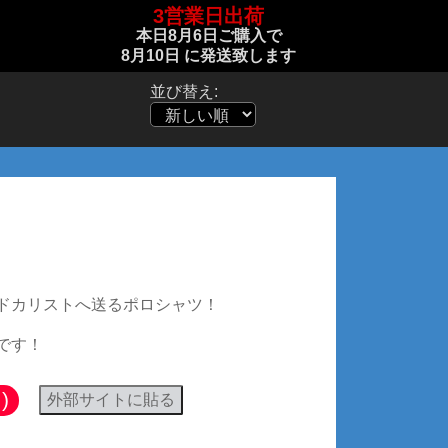
3営業日出荷
本日
8月6日
ご購入で
8月10日
に発送致します
並び替え:
解ポロシャツ (両面:ピンク)
ドカリストへ送るポロシャツ！
です！
)
外部サイトに貼る