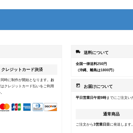
local_shipping
送料について
全国一律送料250円
クレジットカード決済
（沖縄、離島は1800円）
と同時に制作が開始となります。
お
today
方
はクレジットカード払いをご利用
お届けについて
い。
平日営業日午前9時
までにご注文い
通常商品
ご注文から
3営業日目
に発送します