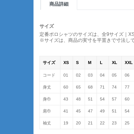
商品詳細
サイズ
定番ポロシャツのサイズは、全9サイズ｜XS
※サイズは、商品の実寸を平置きで寸法してお
サイズ
XS
S
M
L
XL
XXL
コード
01
02
03
04
05
06
身丈
60
65
68
71
74
77
身巾
43
48
51
54
57
60
肩巾
41
45
47
49
51
54
袖丈
19
20
21
22
23
25