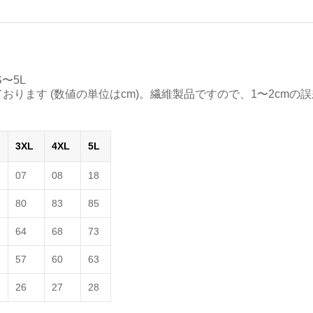
〜5L
ります (数値の単位はcm)。繊維製品ですので、1〜2cmの
3XL
4XL
5L
07
08
18
80
83
85
64
68
73
57
60
63
26
27
28