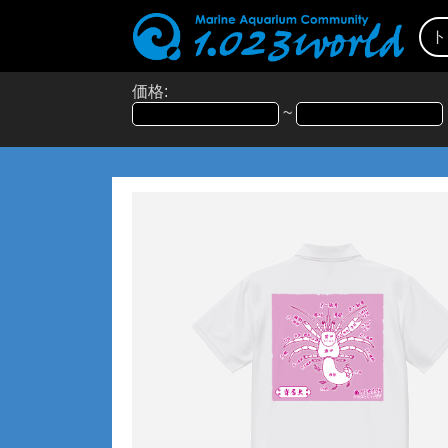
ト
価格:
~