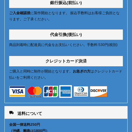
銀行振込(前払い)
ご入金確認後
に製作開始となります。 振込手数料はお客様ご負担とな
ります。ご了承ください。
代金引換(後払い)
商品到着時に配達員に代金をお支払いください。手数料:530円(税別)
クレジットカード決済
ご購入と同時に制作が開始となります。
お急ぎの方
はクレジットカード
払いをご利用ください。
local_shipping
送料について
全国一律送料250円
（沖縄、離島は1800円）