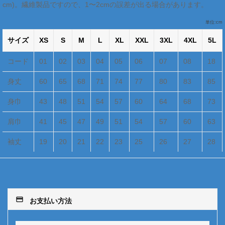
cm)。繊維製品ですので、1〜2cmの誤差が出る場合があります。
単位:cm
サイズ
XS
S
M
L
XL
XXL
3XL
4XL
5L
コード
01
02
03
04
05
06
07
08
18
身丈
60
65
68
71
74
77
80
83
85
身巾
43
48
51
54
57
60
64
68
73
肩巾
41
45
47
49
51
54
57
60
63
袖丈
19
20
21
22
23
25
26
27
28
payment
お支払い方法