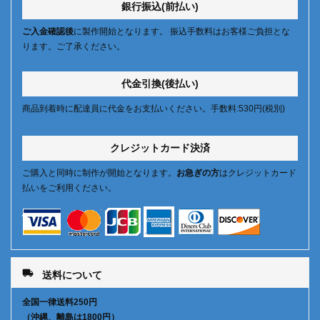
銀行振込(前払い)
ご入金確認後
に製作開始となります。 振込手数料はお客様ご負担とな
ります。ご了承ください。
代金引換(後払い)
商品到着時に配達員に代金をお支払いください。手数料:530円(税別)
クレジットカード決済
ご購入と同時に制作が開始となります。
お急ぎの方
はクレジットカード
払いをご利用ください。
local_shipping
送料について
全国一律送料250円
（沖縄、離島は1800円）