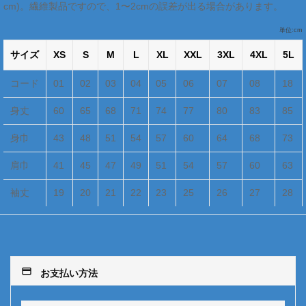
cm)。繊維製品ですので、1〜2cmの誤差が出る場合があります。
単位:cm
サイズ
XS
S
M
L
XL
XXL
3XL
4XL
5L
コード
01
02
03
04
05
06
07
08
18
身丈
60
65
68
71
74
77
80
83
85
身巾
43
48
51
54
57
60
64
68
73
肩巾
41
45
47
49
51
54
57
60
63
袖丈
19
20
21
22
23
25
26
27
28
payment
お支払い方法