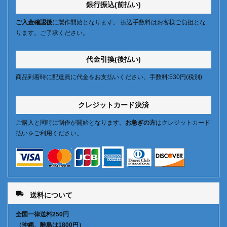
銀行振込(前払い)
ご入金確認後
に製作開始となります。 振込手数料はお客様ご負担とな
ります。ご了承ください。
代金引換(後払い)
商品到着時に配達員に代金をお支払いください。手数料:530円(税別)
クレジットカード決済
ご購入と同時に制作が開始となります。
お急ぎの方
はクレジットカード
払いをご利用ください。
local_shipping
送料について
全国一律送料250円
（沖縄、離島は1800円）