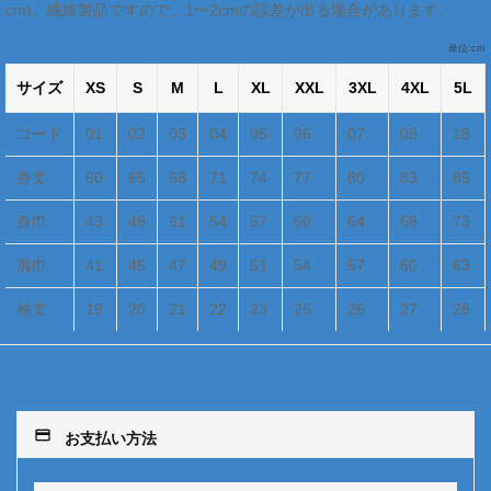
cm)。繊維製品ですので、1〜2cmの誤差が出る場合があります。
単位:cm
サイズ
XS
S
M
L
XL
XXL
3XL
4XL
5L
コード
01
02
03
04
05
06
07
08
18
身丈
60
65
68
71
74
77
80
83
85
身巾
43
48
51
54
57
60
64
68
73
肩巾
41
45
47
49
51
54
57
60
63
袖丈
19
20
21
22
23
25
26
27
28
payment
お支払い方法