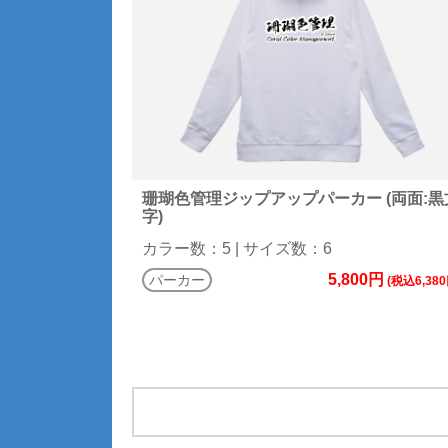
珊瑚色管理ジップアップパーカー (両面:黒
字)
カラー数：5 | サイズ数：6
5,800円
パーカー
(税込6,380