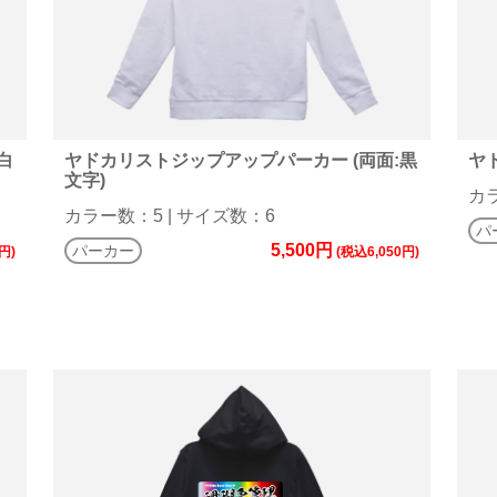
白
ヤドカリストジップアップパーカー (両面:黒
ヤ
文字)
カラ
カラー数：5 | サイズ数：6
パ
5,500円
パーカー
円)
(税込6,050円)