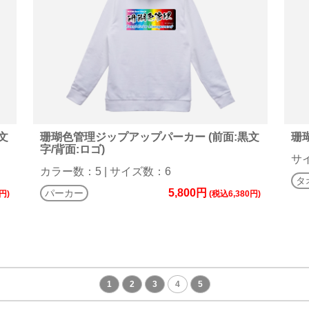
文
珊瑚色管理ジップアップパーカー (前面:黒文
珊
字/背面:ロゴ)
サ
カラー数：5 | サイズ数：6
タ
5,800円
パーカー
円)
(税込6,380円)
1
2
3
4
5