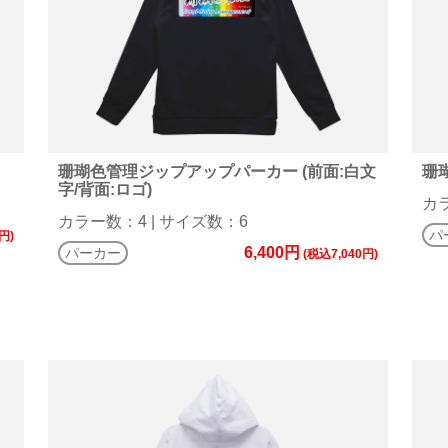
珊瑚色管理ジップアップパーカー (前面:白文
珊
字/背面:ロゴ)
カラ
カラー数：4 | サイズ数：6
パ
円)
6,400円
パーカー
(税込7,040円)