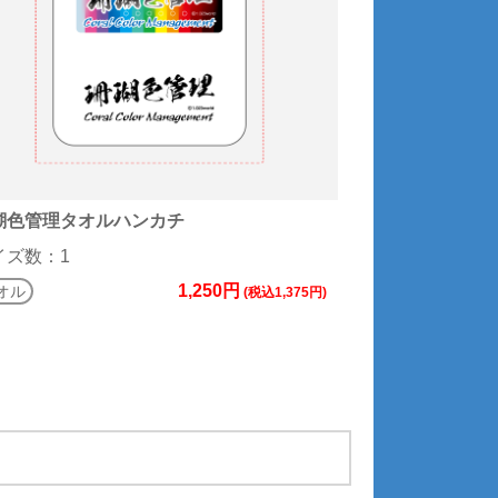
瑚色管理タオルハンカチ
イズ数：1
1,250円
オル
(税込1,375円)