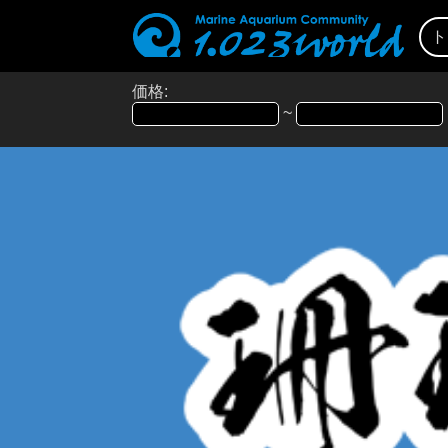
ト
価格:
~