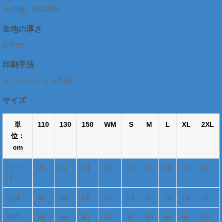
その他 : 綿100%
生地の厚さ
8.4 oz
印刷手法
インクジェット印刷
サイズ
単
110
130
150
WM
S
M
L
XL
2XL
位：
cm
コー
20
22
24
53
01
01
03
07
62
ド
身丈
43
50
56
63
64
67
70
73
76
身巾
34
38
43
45
47
50
53
56
59