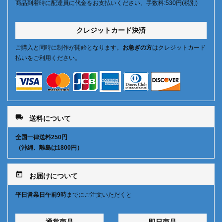
商品到着時に配達員に代金をお支払いください。手数料:530円(税別)
クレジットカード決済
ご購入と同時に制作が開始となります。
お急ぎの方
はクレジットカード
払いをご利用ください。
local_shipping
送料について
全国一律送料250円
（沖縄、離島は1800円）
today
お届けについて
平日営業日午前9時
までにご注文いただくと