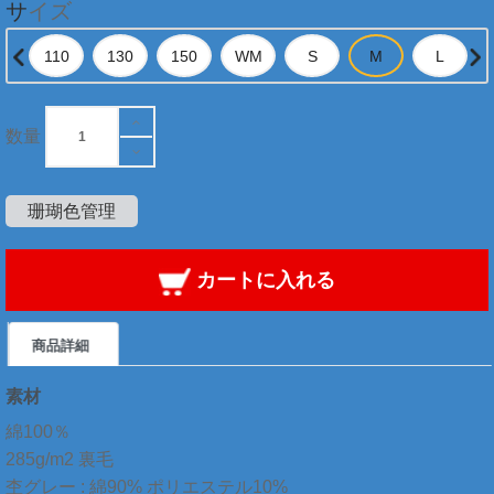
サイズ
数量
珊瑚色管理
カートに入れる
商品詳細
素材
綿100％
285g/m2 裏毛
杢グレー : 綿90% ポリエステル10%