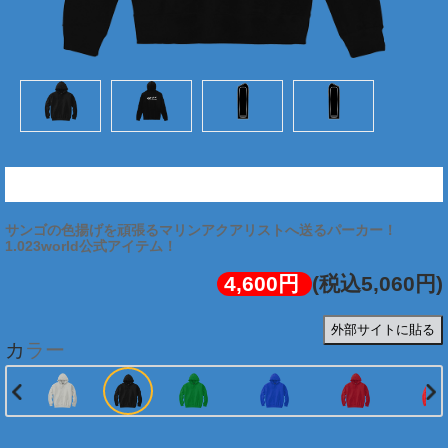
珊瑚色管理パーカー (背面:白文字)
サンゴの色揚げを頑張るマリンアクアリストへ送るパーカー！
1.023world公式アイテム！
4,600円
(税込5,060円)
外部サイトに貼る
カラー