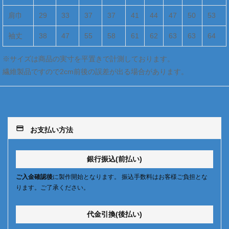
肩巾
29
33
37
37
41
44
47
50
53
袖丈
38
47
55
58
61
62
63
63
64
※サイズは商品の実寸を平置きで計測しております。
繊維製品ですので2cm前後の誤差が出る場合があります。
payment
お支払い方法
銀行振込(前払い)
ご入金確認後
に製作開始となります。 振込手数料はお客様ご負担とな
ります。ご了承ください。
代金引換(後払い)