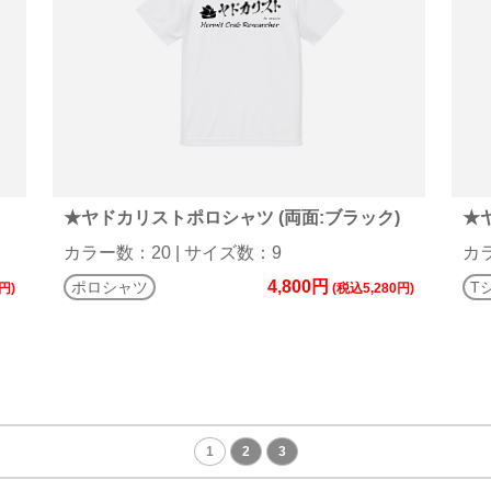
★ヤドカリストポロシャツ (両面:ブラック)
★
カラー数：20 | サイズ数：9
カラ
4,800円
ポロシャツ
T
円)
(税込5,280円)
1
2
3