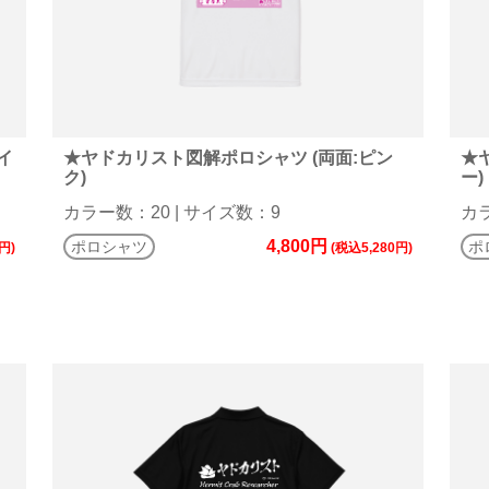
イ
★ヤドカリスト図解ポロシャツ (両面:ピン
★
ク)
ー)
カラー数：20 | サイズ数：9
カラ
4,800円
ポロシャツ
ポ
円)
(税込5,280円)