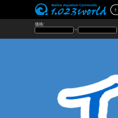
ト
価格:
~